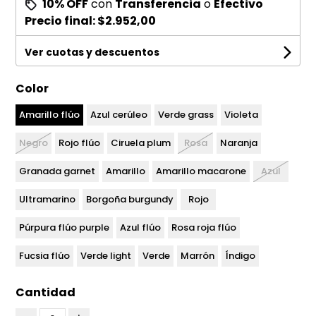
10% OFF
con
Transferencia
o
Efectivo
Precio final:
$2.952,00
Ver cuotas y descuentos
Color
Amarillo flúo
Azul cerúleo
Verde grass
Violeta
Negro
Rojo flúo
Ciruela plum
Rosa
Naranja
Granada garnet
Amarillo
Amarillo macarone
Azul
Ultramarino
Borgoña burgundy
Rojo
Púrpura flúo purple
Azul flúo
Rosa roja flúo
Fucsia flúo
Verde light
Verde
Marrón
Índigo
Cantidad