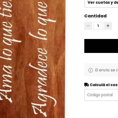
Ver cuotas y 
Cantidad
1
El envío se 
Calculá el cos