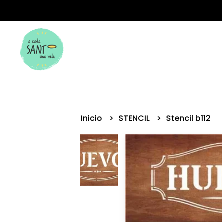
Inicio
STENCIL
Stencil b112