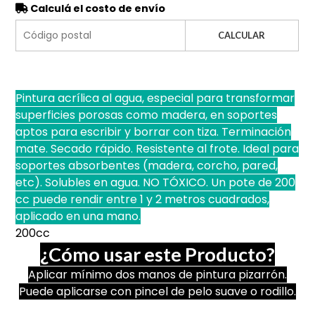
Calculá el costo de envío
CALCULAR
Pintura acrílica al agua, especial para transformar
superficies porosas como madera, en soportes
aptos para escribir y borrar con tiza. Terminación
mate. Secado rápido. Resistente al frote. Ideal para
soportes absorbentes (madera, corcho, pared,
etc). Solubles en agua. NO TÓXICO. Un pote de 200
cc puede rendir entre 1 y 2 metros cuadrados,
aplicado en una mano.
200cc
¿Cómo usar este Producto?
Aplicar mínimo dos manos de pintura pizarrón.
Puede aplicarse con pincel de pelo suave o rodillo.