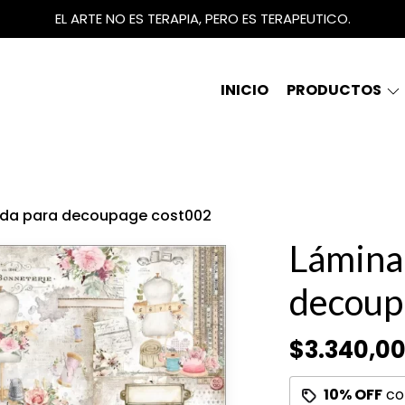
EL ARTE NO ES TERAPIA, PERO ES TERAPEUTICO.
INICIO
PRODUCTOS
eda para decoupage cost002
Lámina
decoup
$3.340,0
10% OFF
co