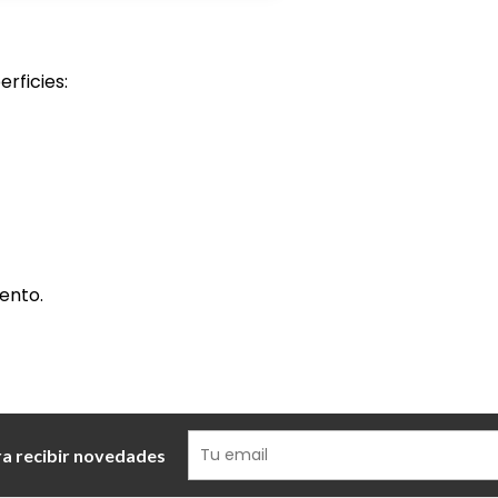
rficies:
ento.
ra recibir novedades