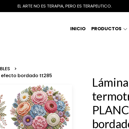
EL ARTE NO ES TERAPIA, PERO ES TERAPEUTICO.
INICIO
PRODUCTOS
IBLES
 efecto bordado tt285
Lámina
termot
PLANC
bordad