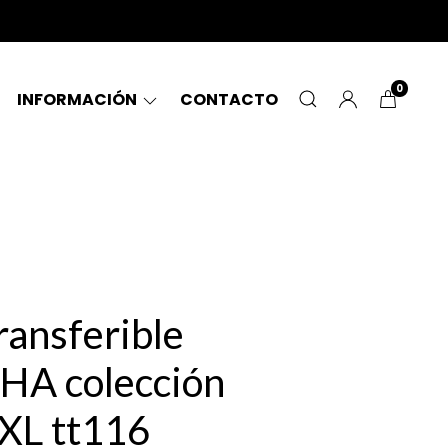
0
INFORMACIÓN
CONTACTO
ransferible
A colección
sXL tt116