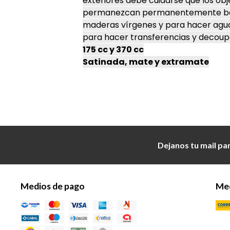
exteriores debe cuidarse que los ob
permanezcan permanentemente bajo l
maderas vírgenes y para hacer agu
para hacer transferencias y decoup
175 cc y 370 cc
Satinada, mate y extramate
Dejanos tu mail pa
Medios de pago
Med