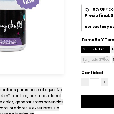
10% OFF
co
Precio final:
$
Ver cuotas y 
Tamaño Y Ter
Satinada 175cc
Satinada 375cc
Cantidad
1
rílicos puros base al agua. No
14 m2 por litro, por mano. Ideal
e color, generar transparencias
ra interiores y exteriores. En