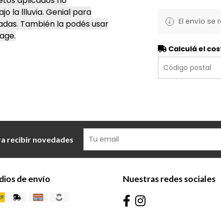
jetos aplicados no
a llluvia. Genial para
El envío se 
adas. También la podés usar
age.
Calculá el cos
ra recibir novedades
ios de envío
Nuestras redes sociales