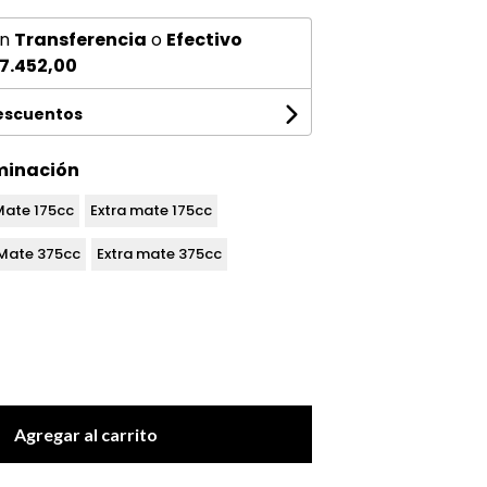
n
Transferencia
o
Efectivo
7.452,00
descuentos
minación
Mate 175cc
Extra mate 175cc
Mate 375cc
Extra mate 375cc
Agregar al carrito